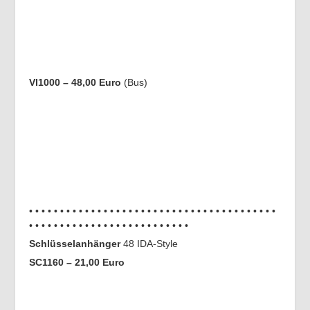
VI1000 – 48,00 Euro
(Bus)
• • • • • • • • • • • • • • • • • • • • • • • • • • • • • • • • • • • • • • • •
• • • • • • • • • • • • • • • • • • • • • • • • • •
Schlüsselanhänger
48 IDA-Style
SC1160 – 21,00 Euro