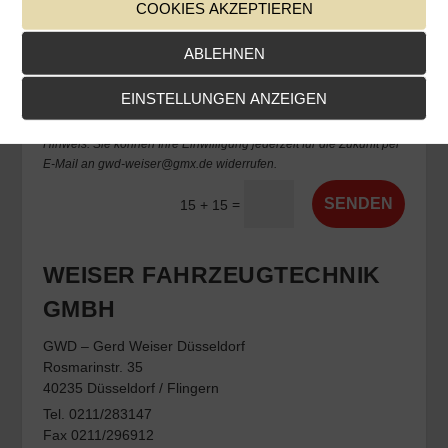
COOKIES AKZEPTIEREN
ABLEHNEN
Datenschutzerklärung
Ich habe die Datenschutzerklärung zur Kenntnis genommen.
EINSTELLUNGEN ANZEIGEN
Ich stimme zu, dass meine Angaben und Daten zur Beantwortung
meiner Anfrage elektronisch erhoben und gespeichert werden.
Hinweis: Sie können Ihre Einwilligung jederzeit für die Zukunft per
E-Mail an gwd-weiser@gmx.de widerrufen.
Alternative:
SENDEN
=
15 + 15
WEISER FAHRZEUGTECHNIK
GMBH
GWD – Gerd Weiser Düsseldorf
Rosmarinstr. 35
40235 Düsseldorf / Flingern
Tel. 0211/283147
Fax 0211/296912