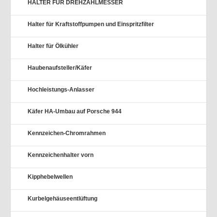
HALTER FÜR DREHZAHLMESSER
Halter für Kraftstoffpumpen und Einspritzfilter
Halter für Ölkühler
Haubenaufsteller/Käfer
Hochleistungs-Anlasser
Käfer HA-Umbau auf Porsche 944
Kennzeichen-Chromrahmen
Kennzeichenhalter vorn
Kipphebelwellen
Kurbelgehäuseentlüftung