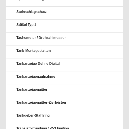
Steinschlagschutz
Stößel Typ 1
Tachometer / Drehzahlmesser
Tank-Montageplatten
Tankanzeige Dehne Digital
Tankanzeigenaufnahme
Tankanzeigengitter
Tankanzeigengitter-Zierleisten
Tankgeber-Stahlring
Transistorzündung 1-2-3 Ignition