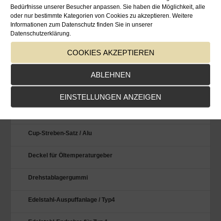
52 mm VDO-Instrumente
Bedürfnisse unserer Besucher anpassen. Sie haben die Möglichkeit, alle
oder nur bestimmte Kategorien von Cookies zu akzeptieren. Weitere
Achstraghebel / spezial
Informationen zum Datenschutz finden Sie in unserer
Datenschutzerklärung.
Alu-Stoßstangenhalter
COOKIES AKZEPTIEREN
Auto-Schutzdecken
ABLEHNEN
Benzinpumpen-Abdeckung
EINSTELLUNGEN ANZEIGEN
CAE-Shifter
Cup-Streben-Satz / Alu
Deckel für Öltemperaturgeber
Drehstablagergummi
Edelstahl-Auspuffanlage / Typ4