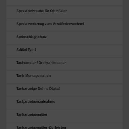
Spezialschraube für Öleinfüller
Spezialwerkzeug zum Ventilfederwechsel
Steinschlagschutz
Stößel Typ 1
Tachometer / Drehzahlmesser
Tank-Montageplatten
Tankanzeige Dehne Digital
Tankanzeigenaufnahme
Tankanzeigengitter
Tankanzeigengitter-Zierleisten