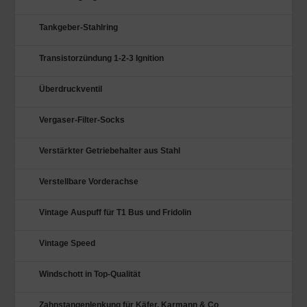
Tankgeber-Stahlring
Transistorzündung 1-2-3 Ignition
Überdruckventil
Vergaser-Filter-Socks
Verstärkter Getriebehalter aus Stahl
Verstellbare Vorderachse
Vintage Auspuff für T1 Bus und Fridolin
Vintage Speed
Windschott in Top-Qualität
Zahnstangenlenkung für Käfer, Karmann & Co