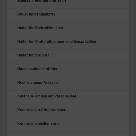
Edelstahl-Endrohre für Typ 1
GWD-Haubendämpfer
Halter für Drehzahlmesser
Halter für Kraftstoffpumpen und Einspritzfilter
Halter für Ölkühler
Haubenaufsteller/Käfer
Hochleistungs-Anlasser
Käfer HA-Umbau auf Porsche 944
Kennzeichen-Chromrahmen
Kennzeichenhalter vorn