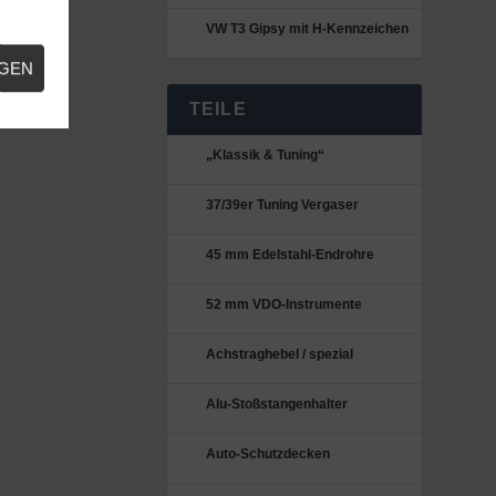
VW T3 Gipsy mit H-Kennzeichen
IGEN
TEILE
„Klassik & Tuning“
37/39er Tuning Vergaser
45 mm Edelstahl-Endrohre
52 mm VDO-Instrumente
Achstraghebel / spezial
Alu-Stoßstangenhalter
Auto-Schutzdecken