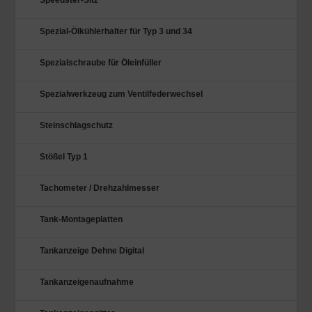
Speedster-Sitz
Spezial-Ölkühlerhalter für Typ 3 und 34
Spezialschraube für Öleinfüller
Spezialwerkzeug zum Ventilfederwechsel
Steinschlagschutz
Stößel Typ 1
Tachometer / Drehzahlmesser
Tank-Montageplatten
Tankanzeige Dehne Digital
Tankanzeigenaufnahme