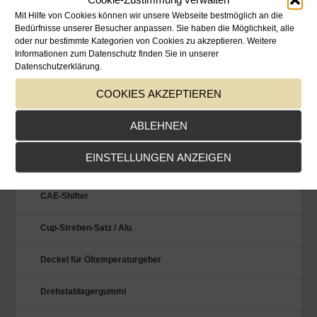
45 mm Edelstahl-Endrohre
Mit Hilfe von Cookies können wir unsere Webseite bestmöglich an die
Bedürfnisse unserer Besucher anpassen. Sie haben die Möglichkeit, alle
52 mm VDO-Instrumente
oder nur bestimmte Kategorien von Cookies zu akzeptieren. Weitere
Informationen zum Datenschutz finden Sie in unserer
Datenschutzerklärung.
Achstraghebel / spezial
COOKIES AKZEPTIEREN
Alu-Stoßstangenhalter
ABLEHNEN
Auto-Schutzdecken
EINSTELLUNGEN ANZEIGEN
Benzinpumpen-Abdeckung
CAE-Shifter
Cup-Streben-Satz / Alu
Deckel für Öltemperaturgeber
Drehstablagergummi