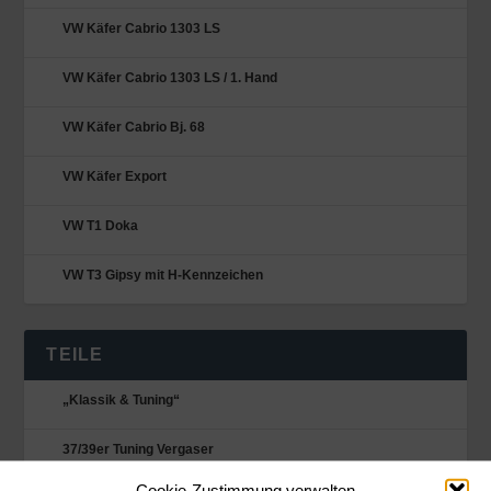
VW Käfer Cabrio 1303 LS
VW Käfer Cabrio 1303 LS / 1. Hand
VW Käfer Cabrio Bj. 68
VW Käfer Export
VW T1 Doka
VW T3 Gipsy mit H-Kennzeichen
TEILE
„Klassik & Tuning“
37/39er Tuning Vergaser
Cookie-Zustimmung verwalten