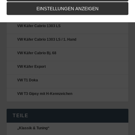
EINSTELLUNGEN ANZEIGEN
VW Käfer Cabrio 1303 LS
VW Käfer Cabrio 1303 LS
VW Käfer Cabrio 1303 LS / 1. Hand
VW Käfer Cabrio Bj. 68
VW Käfer Export
VW T1 Doka
VW T3 Gipsy mit H-Kennzeichen
TEILE
„Klassik & Tuning“