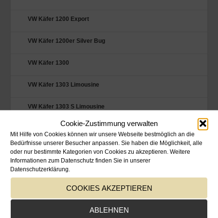
VW Käfer 1200 Export
VW Käfer 1200er Silver Bug
VW Käfer 1300
VW Käfer 1303 Limousine
VW Käfer 1303 S Limousine
Cookie-Zustimmung verwalten
VW Käfer Cabrio 1303
Mit Hilfe von Cookies können wir unsere Webseite bestmöglich an die
Bedürfnisse unserer Besucher anpassen. Sie haben die Möglichkeit, alle
VW Käfer Cabrio 1303
oder nur bestimmte Kategorien von Cookies zu akzeptieren. Weitere
Informationen zum Datenschutz finden Sie in unserer
Datenschutzerklärung.
VW Käfer Cabrio 1303
COOKIES AKZEPTIEREN
VW Käfer Cabrio 1303 / Bj. 1976
ABLEHNEN
VW Käfer Cabrio 1303 LS